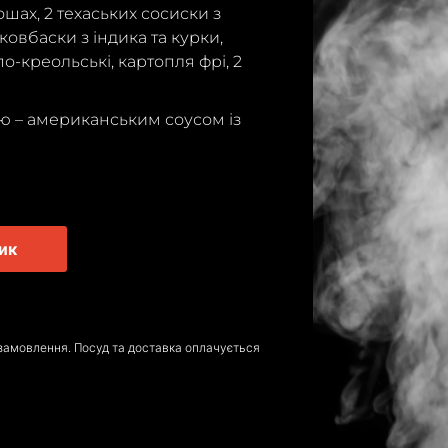
ошах, 2 техаських сосиски з
 ковбаски з індика та курки,
о-креольські, картопля фрі, 2
ю – американським соусом із
ик
замовлення. Посуд та доставка оплачується