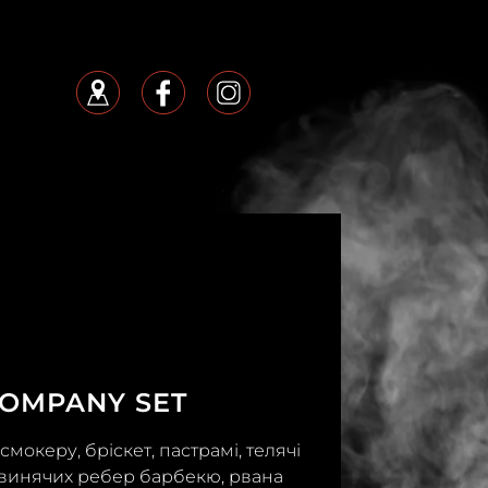
COMPANY SET
мокеру, бріскет, пастрамі, телячі
 свинячих ребер барбекю, рвана