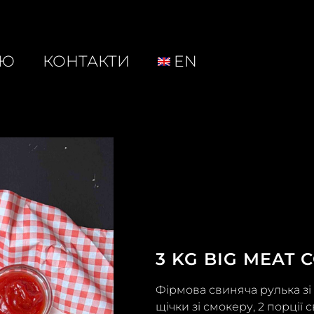
НЮ
КОНТАКТИ
EN
3 KG BIG MEAT 
Фірмова свиняча рулька зі с
щічки зі смокеру, 2 порції