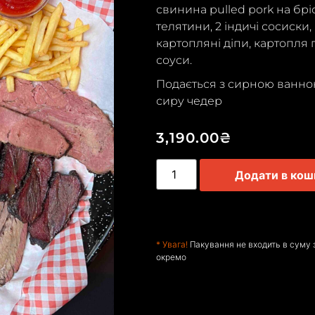
свинина pulled pork на брі
телятини, 2 індичі сосиски,
картопляні діпи, картопля п
соуси.
Подається з сирною ванно
сиру чедер
3,190.00
₴
Додати в кош
* Увага!
Пакування не входить в суму 
окремо