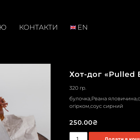
НЮ
КОНТАКТИ
EN
Хот-дог «Pulled 
320 гр.
булочка,Рвана яловичина,
огірком,соус сирний
250.00
₴
Додати в кош