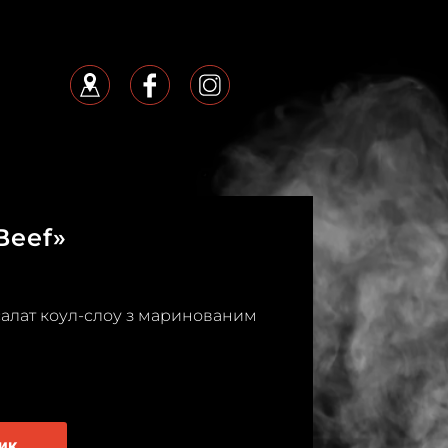
Beef»
салат коул-слоу з маринованим
ик