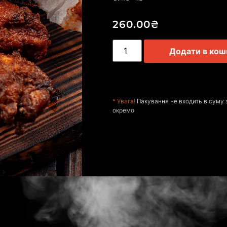
260.00
₴
Додати в кош
* Увага!
Пакування не входить в суму 
окремо