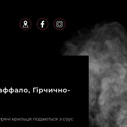
аффало, Гірчично-
курячі крильця подаються з соус