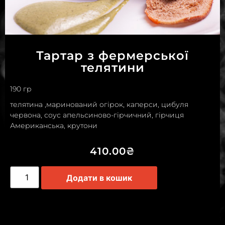
Тартар з фермерської
телятини
190 гр
телятина ,маринований огірок, каперси, цибуля
червона, соус апельсиново-гірчичний, гірчиця
Американська, крутони
410.00
₴
Додати в кошик