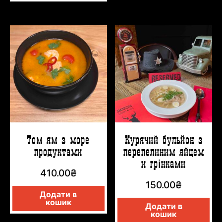
Том ям з море
Курячий бульйон з
продуктами
перепелиним яйцем
и грінками
410.00
₴
150.00
₴
Додати в
кошик
Додати в
кошик