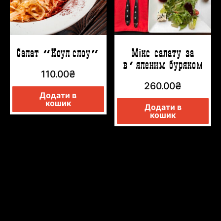
Салат “Коул-слоу”
Мікс салату за
в’яленим буряком
110.00
₴
260.00
₴
Додати в
кошик
Додати в
кошик
ПЕРВЫЕ БЛЮДА