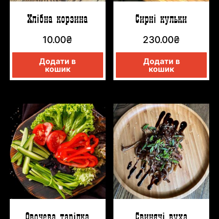
Хлібна корзина
Сирні кульки
10.00
₴
230.00
₴
Додати в
Додати в
кошик
кошик
Овочева тарілка
Свинячі вуха