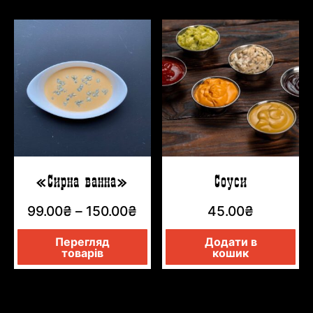
«Сирна ванна»
Соуси
99.00
₴
–
150.00
₴
45.00
₴
Перегляд
Додати в
товарів
кошик