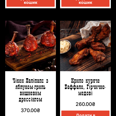
кошик
кошик
Чікен Лаліпапс з
Крило куряче
яблуком-гриль
Баффало, Гірчично-
вишневим
медові
дрессінгом
260.00
₴
370.00
₴
Додати в