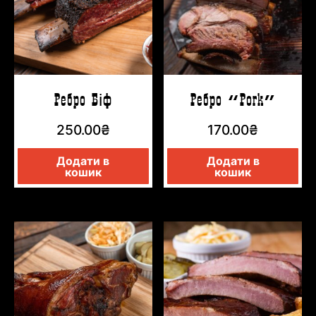
Ребро Біф
Ребро “Pork”
250.00
₴
170.00
₴
Додати в
Додати в
кошик
кошик