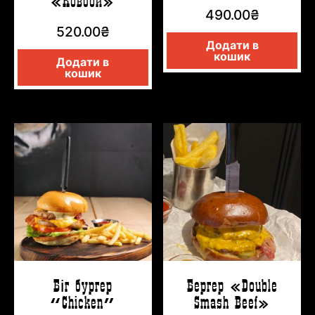
«Ковбой»
490.00
₴
520.00
₴
Додати в
кошик
Додати в
кошик
Біг бургер
Бергер «Double
“Chicken”
Smash Beef»