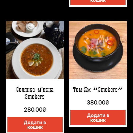
Солянка мʼясна
Том-Ям “Smokers”
Smokers
380.00
₴
280.00
₴
Додати в
кошик
Додати в
кошик