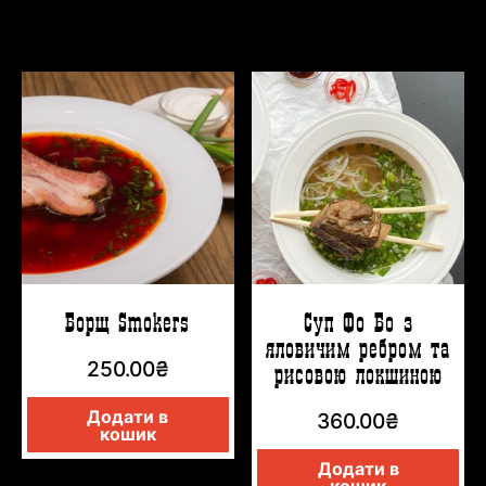
Борщ Smokers
Суп Фо Бо з
яловичим ребром та
250.00
₴
рисовою локшиною
Додати в
360.00
₴
кошик
Додати в
кошик