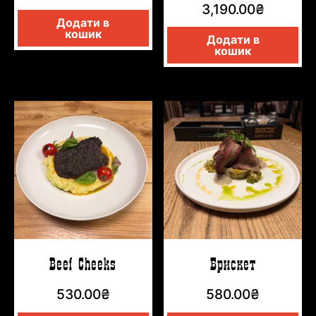
3,190.00
₴
Додати в
кошик
Додати в
кошик
Beef Cheeks
Брискет
530.00
₴
580.00
₴