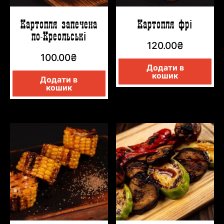
Картопля запечена
Картопля фрі
по-Креольські
120.00
₴
100.00
₴
Додати в
кошик
Додати в
кошик