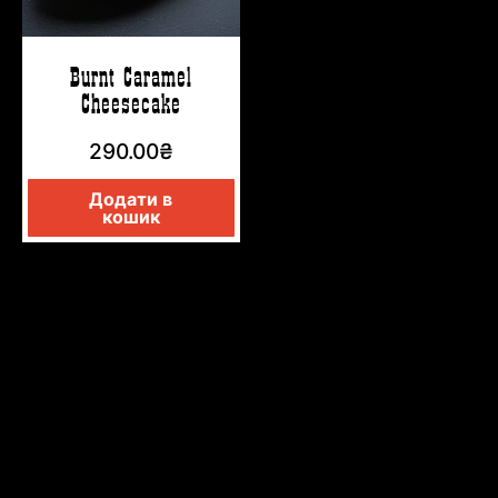
Burnt Caramel
Cheesecake
290.00
₴
Додати в
кошик
СОУСЫ