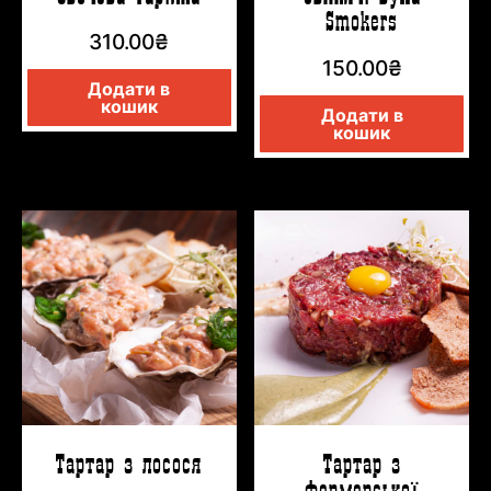
Smokers
310.00
₴
150.00
₴
Додати в
кошик
Додати в
кошик
Тартар з лосося
Тартар з
фермерської