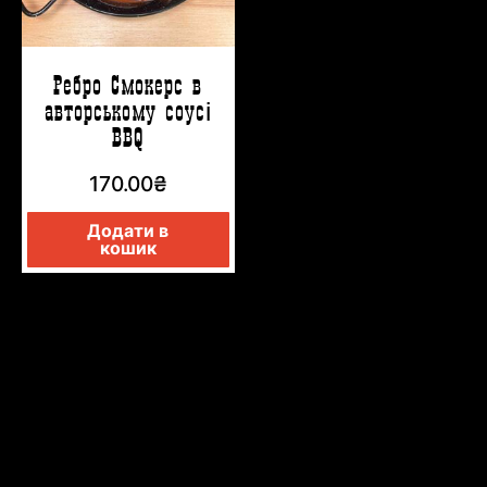
Ребро Смокерс в
авторському соусі
BBQ
170.00
₴
Додати в
кошик
СЕТ SMOKER’S