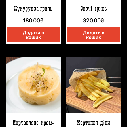
Кукурудза-гриль
Овочі гриль
180.00
₴
320.00
₴
Додати в
Додати в
кошик
кошик
Картопляне крем-
Картопля діпи