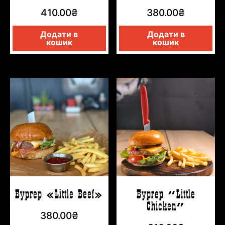
410.00
₴
380.00
₴
Додати в
Додати в
кошик
кошик
Бургер «Little Beef»
Бургер “Little
Chicken”
380.00
₴