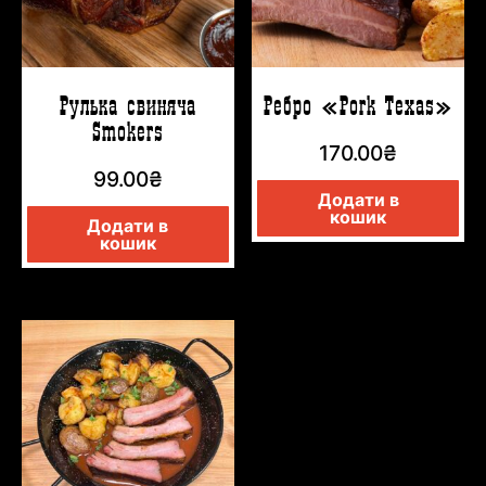
Рулька свиняча
Ребро «Pork Texas»
Smokers
170.00
₴
99.00
₴
Додати в
кошик
Додати в
кошик