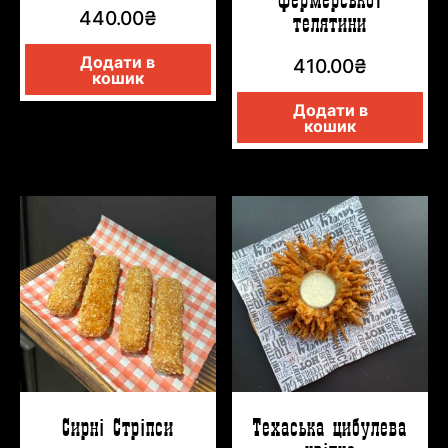
440.00
₴
телятини
Додати в
410.00
₴
кошик
Додати в
кошик
Сирні Стріпси
Техаська цибулева