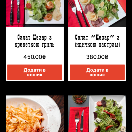
Салат Цезар з
Салат “Цезар” з
креветкою гриль
індичкою пастрамі
450.00
₴
380.00
₴
Додати в
Додати в
кошик
кошик