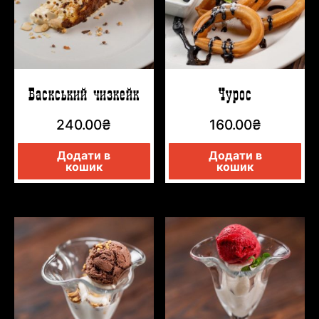
Баскський чизкейк
Чурос
240.00
₴
160.00
₴
Додати в
Додати в
кошик
кошик