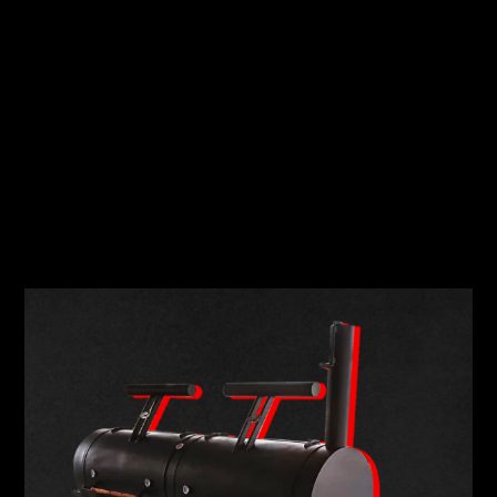
SMOKERS
самый большой BBQ-ресторан в Украине
, но нам
кажется что и в мире , так мы любим то, чем занимаемся.
Мы фактически
привезли прямиком из Америки
технологию
приготовления мяса в Украину, вместе
со
специальным оборудованием
и опытным пит – мастером.
Который 5 лет работал у Арана Франклина – лучшего пит-
мастера Техаса, короля bbq и основателя «Franklin BBQ».