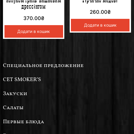
яблуком-гриль вишневим
Гірчично-медові
дрессінгом
260.00
₴
370.00
₴
Додати в кошик
Додати в кошик
Специальное предложение
СЕТ SMOKER’S
Закуски
Салаты
Первые блюда