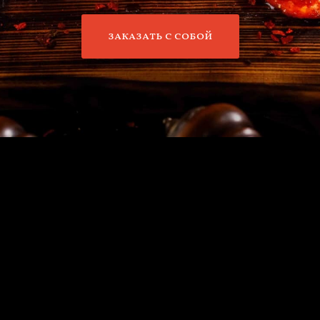
заказать с собой
SMOKERS
Первый в Киеве ресторан, где вы сможете познакомиться с
настоящей культурой
BBQ
. Заведение представляет собой
атмосферный лофт ресторан
, который расположился на территории
дачного массива Осокорки. В основу концепции легла идея
совмещения пространства для семейного отдыха, дружеских встреч и
шумных вечеринок.
Американская философия мяса
в двух словах это – «low & slow», что
представляет собой долгое томление мяса в смокере.
В меню вы найдёте классическую BBQ-четверку:
свиные ребра и
puletpork
,
колбаски и говяжья грудинка
, она же брискет. И много