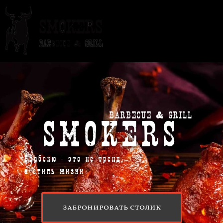
BARBECUE & GRILL
SMOKERS
Барбекю - это не тренд,
а стиль жизни
забронировать столик