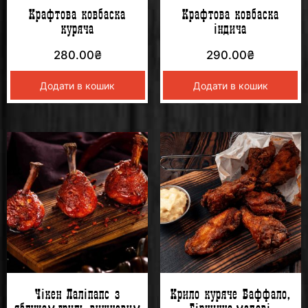
Крафтова ковбаска
Крафтова ковбаска
куряча
індича
280.00
₴
290.00
₴
Додати в кошик
Додати в кошик
Чікен Лаліпапс з
Крило куряче Баффало,