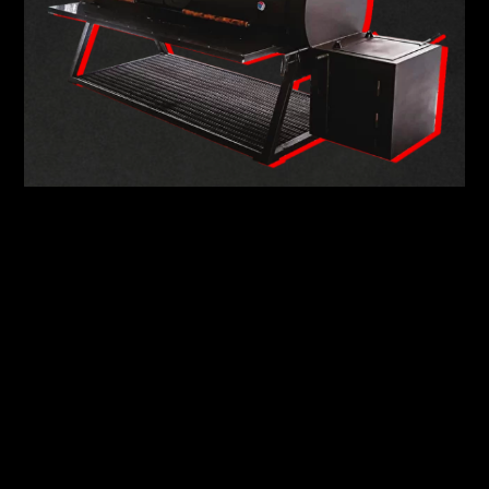
Технология Смокер
Смокер
– очень брутальная коптильная
установка
родом
из США
. Там копчение в этом агрегате является классикой
жанра.
Мясо коптится
на протяжении длительного времени
(от 6 до
16 часов)
при низких температурах до полной готовности,
жилки начинают таять, превращаясь в желе. Так
мясо
превращается в нежнейшее лакомство.
Именно
нежность и насыщенный копчёный вкус
являются
отличительными особенностями данного ассортимента.